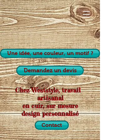
Une idée, une couleur, un motif ?
Demandez un devis
Chez Weststyle, travail
artisanal
en cuir, sur mesure
design personnalisé
Contact