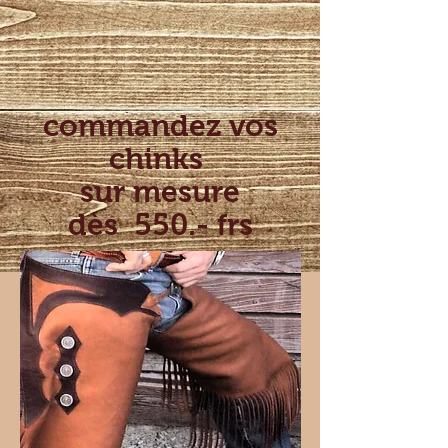
commandez vos
chinks
sur mesure
dès 550.- frs